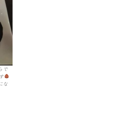
らで
す
にな