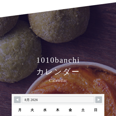
1010banchi
カレンダー
Calendar
月
火
水
木
金
土
日