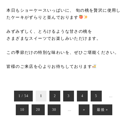
本日もショーケースいっぱいに、 旬の桃を贅沢に使用し
たケーキがずらりと並んでおります
みずみずしく、とろけるような甘さの桃を
さまざまなスイーツでお楽しみいただけます。
この季節だけの特別な味わいを、ぜひご堪能ください。
皆様のご来店を心よりお待ちしております
1 / 54
1
2
3
4
5
...
10
20
30
...
»
最後 »