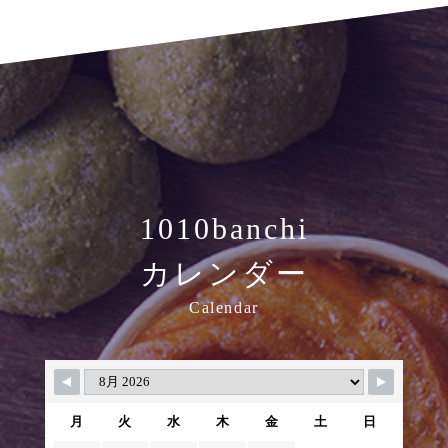
1010banchi
カレンダー
Calendar
月
火
水
木
金
土
日