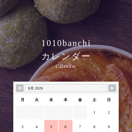
1010banchi
カレンダー
Calendar
月
火
水
木
金
土
日
1
2
3
4
5
6
7
8
9