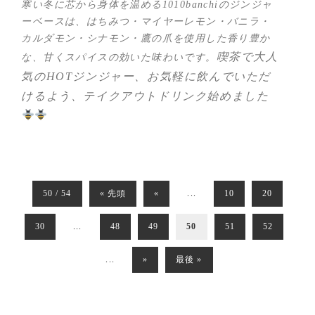
寒い冬に芯から身体を温める1010banchiのジンジャ
ーベースは、はちみつ・マイヤーレモン・バニラ・
カルダモン・シナモン・鷹の爪を使用した香り豊か
喫茶で大人
な、甘くスパイスの効いた味わいです。
気のHOTジンジャー、お気軽に飲んでいただ
けるよう、テイクアウトドリンク始めました
50 / 54
« 先頭
«
...
10
20
30
...
48
49
50
51
52
...
»
最後 »