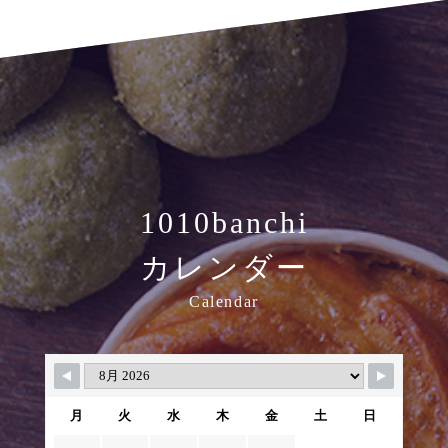
1010banchi
カレンダー
Calendar
月
火
水
木
金
土
日