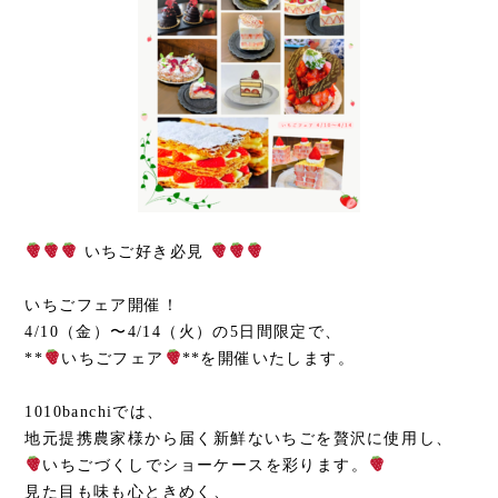
いちご好き必見
いちごフェア開催！
4/10（金）〜4/14（火）の5日間限定で、
**
いちごフェア
**を開催いたします。
1010banchiでは、
地元提携農家様から届く新鮮ないちごを贅沢に使用し、
いちごづくしでショーケースを彩ります。
見た目も味も心ときめく、