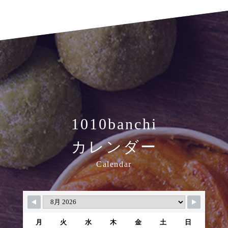
1010banchi
カレンダー
Calendar
月
火
水
木
金
土
日