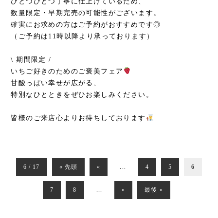
ひとつひとつ丁寧に仕上げているため、
数量限定・早期完売の可能性がございます。
確実にお求めの方はご予約がおすすめです◎
（ご予約は11時以降より承っております）
\ 期間限定 /
いちご好きのためのご褒美フェア
甘酸っぱい幸せが広がる、
特別なひとときをぜひお楽しみください。
皆様のご来店心よりお待ちしております
6 / 17
« 先頭
«
...
4
5
6
7
8
...
»
最後 »