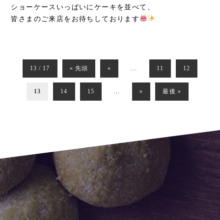
ショーケースいっぱいにケーキを並べて、
皆さまのご来店をお待ちしております
13 / 17
« 先頭
«
...
11
12
13
14
15
...
»
最後 »