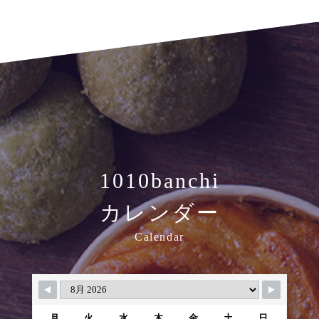
1010banchi
カレンダー
Calendar
月
火
水
木
金
土
日