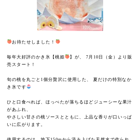
お待たせしました！
毎年大好評のかき氷【桃姫
】が、 7月10日（金）より販
売スタート！
旬の桃を丸ごと1個分贅沢に使用した、 夏だけの特別なか
き氷です
ひと口食べれば、ほっぺたが落ちるほどジューシーな果汁
があふれ、
やさしい甘さの桃ソースとともに、上品な香りが口いっぱ
いに広がります。
使用するのは、地下150mから汲み上げた天然水で作られ