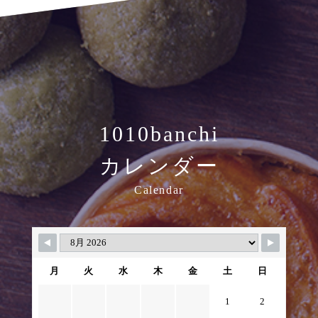
1010banchi
カレンダー
Calendar
月
火
水
木
金
土
日
1
2