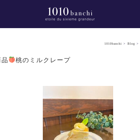
1010banchi
>
Blog
商品
桃のミルクレープ