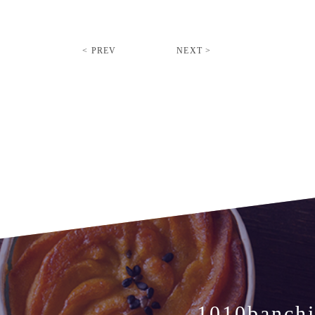
< PREV
NEXT >
1010banch