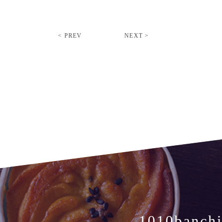
< PREV
NEXT >
1010banch