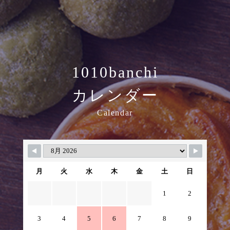
1010banchi
カレンダー
Calendar
月
火
水
木
金
土
日
1
2
3
4
5
6
7
8
9