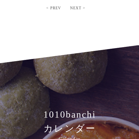
< PREV
NEXT >
1010banchi
カレンダー
Calendar