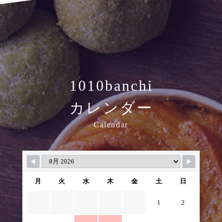
1010banchi
カレンダー
Calendar
月
火
水
木
金
土
日
1
2