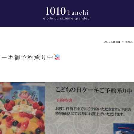
1010banchi
>
news
ケーキ御予約承り中