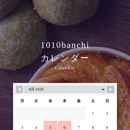
1010banchi
カレンダー
Calendar
月
火
水
木
金
土
日
1
2
3
4
5
6
7
8
9