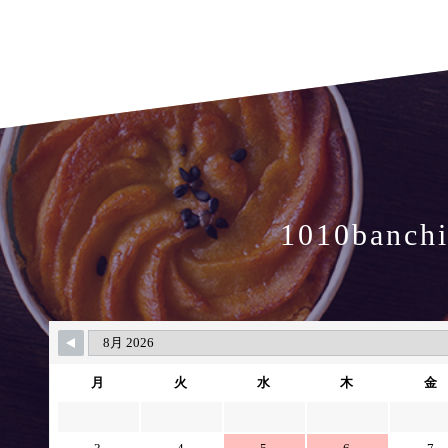
1010banch
月
火
水
木
金